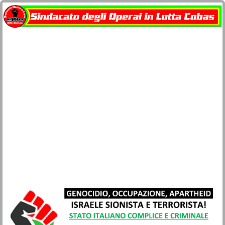
Home
docu-SOL Cobas
Contatti
Network Cobas
La busta paga
Società e Civiltà
Sicurezza lavoro e salute
Movimenti
Lotta di classe