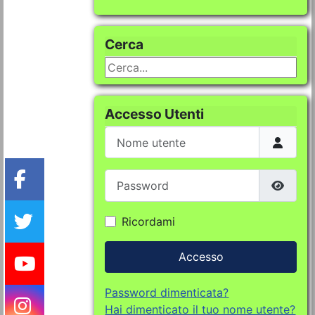
Cerca
Cerca...
Accesso Utenti
Nome utente
Password
Mostra
Ricordami
Accesso
Password dimenticata?
Hai dimenticato il tuo nome utente?