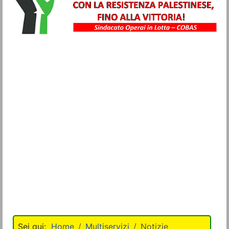
Metalmeccanici
Trasporti
Igiene Ambientale
Commercio
Turismo
Alimentaristi
Vigilanza Privata
Sanità
Multiservizi
Home
Multiservizi
Notizie