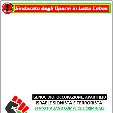
Home
docu-SOL Cobas
Contatti
Network Cobas
La busta paga
Società e Civiltà
Sicurezza lavoro e salute
Movimenti
Lotta di classe