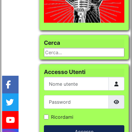
Cerca
Cerca...
Accesso Utenti
Nome utente
Password
Mostra
Ricordami
Accesso