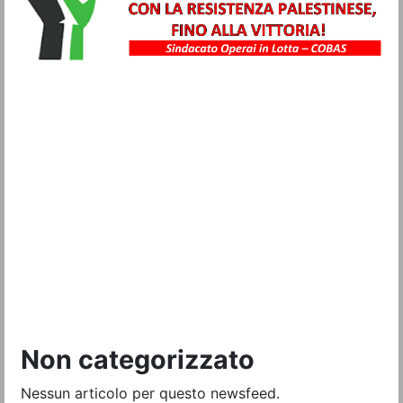
Metalmeccanici
Trasporti
Igiene Ambientale
Commercio
Turismo
Alimentaristi
Vigilanza Privata
Sanità
Multiservizi
Non categorizzato
Nessun articolo per questo newsfeed.