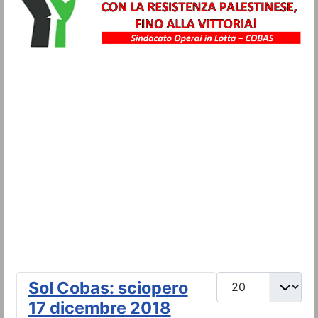
Metalmeccanici
Trasporti
Igiene Ambientale
Commercio
Turismo
Alimentaristi
Vigilanza Privata
Sanità
Multiservizi
Visualizza #
Sol Cobas: sciopero
17 dicembre 2018