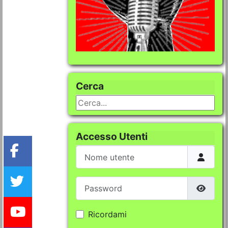
Cerca
Cerca...
Accesso Utenti
Nome utente
Password
Mostra
Ricordami