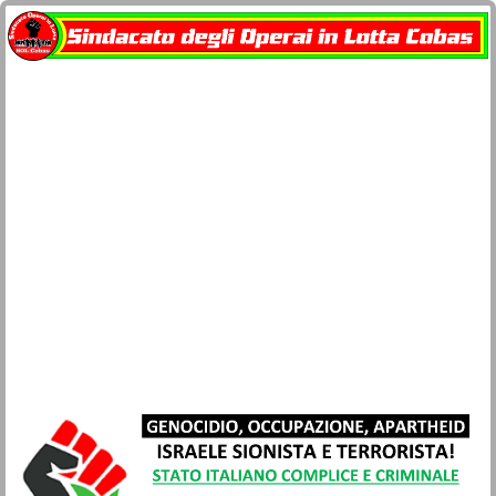
Home
docu-SOL Cobas
Contatti
Network Cobas
La busta paga
Società e Civiltà
Sicurezza lavoro e salute
Movimenti
Lotta di classe