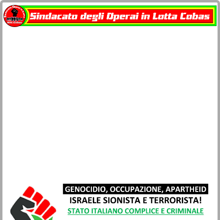
Home
docu-SOL Cobas
Contatti
Network Cobas
La busta paga
Società e Civiltà
Sicurezza lavoro e salute
Movimenti
Lotta di classe