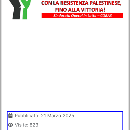
Metalmeccanici
Trasporti
Igiene Ambientale
Commercio
Turismo
Alimentaristi
Vigilanza Privata
Sanità
Multiservizi
Dettagli
Pubblicato: 21 Marzo 2025
Visite: 823