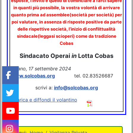
esposte, l’invito è quello di cominciare a farci sapere
in quanti più possibile, la vostra volontà di arrivare
quanto prima ad assemblee(società per società) per
poi valutare, in assenza di risposte positive da parte
delle rispettive società, l’inizio di conflittualità
sindacale(leggasi scioperi) come da tradizione
Cobas
Sindacato Operai
in
Lotta Cobas
Milano,
1
7
settembre
20
24
www.solcobas.org
tel. 02.83526687
scrivi a:
info
@solcobas.org
Scarica e diffondi il volantino
pdf
Home
Vigilanza Privata