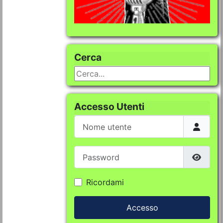
Cerca
Cerca...
Accesso Utenti
Nome utente
Password
Mostra
Ricordami
Accesso