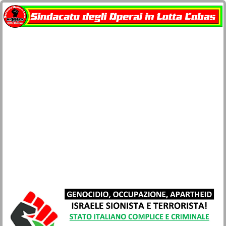
Home
docu-SOL Cobas
Contatti
Network Cobas
La busta paga
Società e Civiltà
Sicurezza lavoro e salute
Movimenti
Lotta di classe