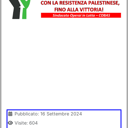
Metalmeccanici
Trasporti
Igiene Ambientale
Commercio
Turismo
Alimentaristi
Vigilanza Privata
Sanità
Multiservizi
Dettagli
Pubblicato: 16 Settembre 2024
Visite: 604