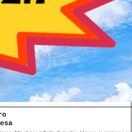
ro
esa