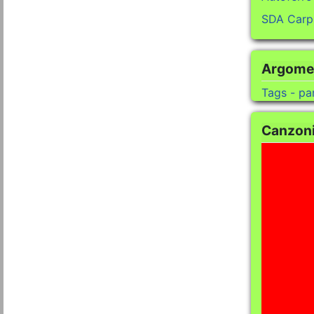
SDA Carpi
Argomen
Tags - pa
Canzoni 