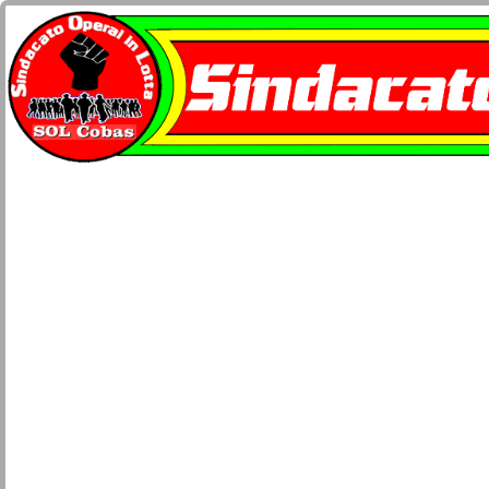
Home
docu-SOL Cobas
Contatti
Network Cobas
La busta paga
Società e Civiltà
Sicurezza lavoro e salute
Movimenti
Lotta di classe