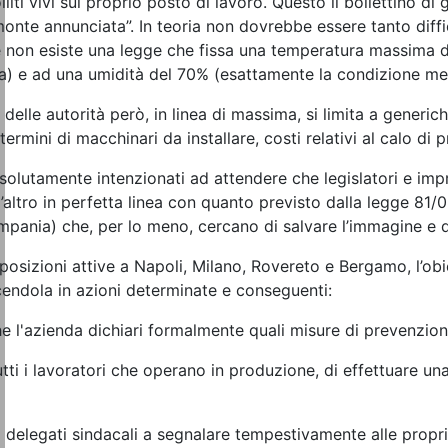
liti vivi sul proprio posto di lavoro. Questo il bollettino di
onte annunciata”. In teoria non dovrebbe essere tanto diffic
re non esiste una legge che fissa una temperatura massima di
ra) e ad una umidità del 70% (esattamente la condizione med
delle autorità però, in linea di massima, si limita a generic
termini di macchinari da installare, costi relativi al calo di
olutamente intenzionati ad attendere che legislatori e impr
’altro in perfetta linea con quanto previsto dalla legge 81/08
mpania) che, per lo meno, cercano di salvare l’immagine e 
posizioni attive a Napoli, Milano, Rovereto e Bergamo, l’ob
endola in azioni determinate e conseguenti:
e l'azienda dichiari formalmente quali misure di prevenzion
utti i lavoratori che operano in produzione, di effettuare u
 i delegati sindacali a segnalare tempestivamente alle propri