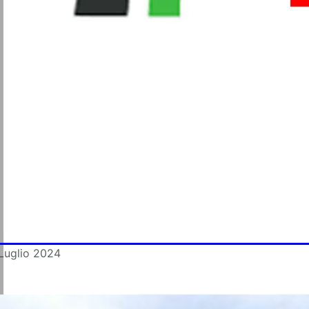
Metalmeccanici
Trasporti
Igiene Ambientale
Commercio
Turismo
Alimentaristi
Vigilanza Privata
Sanità
Multiservizi
 Luglio 2024