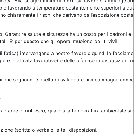
trincea. Alla strage infinita di morti sul lavoro si aggiunge a
sempio lavorando a temperature costantemente superiori a que
ino chiaramente i rischi che derivano dall’esposizione cost
o! Garantire salute e sicurezza ha un costo per i padroni e i
ali. E’ per questo che gli operai muoiono bolliti vivi!
i fatica) intervengano a nostro favore e quindi lo facciamo 
re le attività lavorative) e delle più recenti disposizioni mi
ioni che seguono, è quello di sviluppare una campagna conce
o.
e ad aree di rinfresco, qualora la temperatura ambientale sup
ione (scritta o verbale) a tali disposizioni.