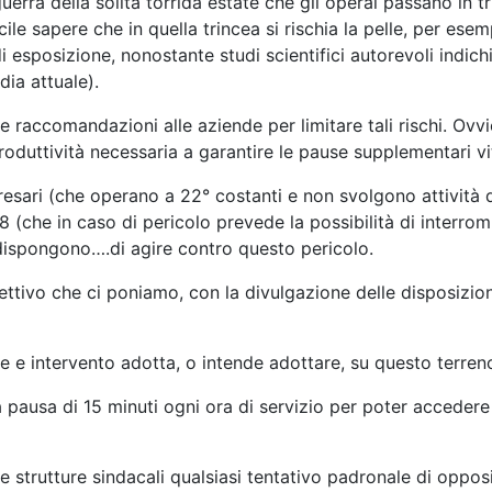
 guerra della solita torrida estate che gli operai passano in 
ile sapere che in quella trincea si rischia la pelle, per e
 esposizione, nonostante studi scientifici autorevoli indich
ia attuale).
he raccomandazioni alle aziende per limitare tali rischi. Ovvi
 produttività necessaria a garantire le pause supplementari vit
esari (che operano a 22° costanti e non svolgono attività d
 (che in caso di pericolo prevede la possibilità di interrompe
dispongono….di agire contro questo pericolo.
iettivo che ci poniamo, con la divulgazione delle disposiz
e e intervento adotta, o intende adottare, su questo terren
na pausa di 15 minuti ogni ora di servizio per poter acceder
e strutture sindacali qualsiasi tentativo padronale di opposiz