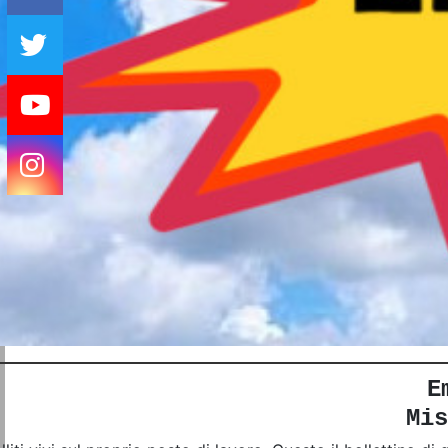
E
Mis