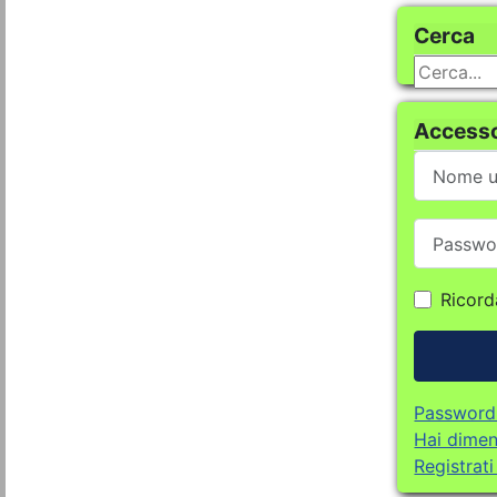
Cerca
Cerca...
Accesso
Nome ute
Password
Ricor
Password
Hai dimen
Registrat