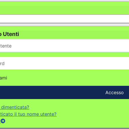
 Utenti
nte
dami
Accesso
 dimenticata?
ticato il tuo nome utente?
i