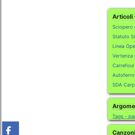
Articoli -
Sciopero
Statuto 
Linea Ope
Vertenza 
Carrefour
Autoferrot
SDA Carpi
Argomen
Tags - pa
Canzoni 