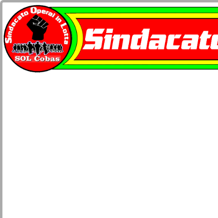
Home
docu-SOL Cobas
Contatti
Network Cobas
La busta paga
Società e Civiltà
Sicurezza lavoro e salute
Movimenti
Lotta di classe