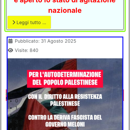
nazionale
Leggi tutto …
Dettagli
Pubblicato: 31 Agosto 2025
Visite: 840
A che punto è la vertenza GLS a Napoli e provincia
Napoli, 25 aprile 2025
0
1
2
3
4