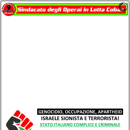
Home
docu-SOL Cobas
Contatti
Network Cobas
La busta paga
Società e Civiltà
Sicurezza lavoro e salute
Movimenti
Lotta di classe