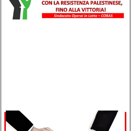
Metalmeccanici
Trasporti
Igiene Ambientale
Commercio
Turismo
Alimentaristi
Vigilanza Privata
Sanità
Multiservizi