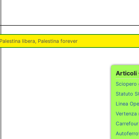
Palestina libera, Palestina forever
Articoli -
Sciopero
Statuto 
Linea Ope
Vertenza 
Carrefour
Autoferrot