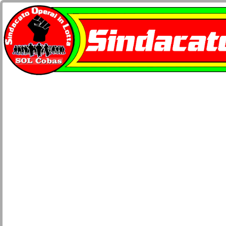
Home
docu-SOL Cobas
Contatti
Network Cobas
La busta paga
Società e Civiltà
Sicurezza lavoro e salute
Movimenti
Lotta di classe