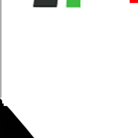
Metalmeccanici
Trasporti
Igiene Ambientale
Commercio
Turismo
Alimentaristi
Vigilanza Privata
Sanità
Multiservizi