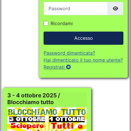
Password
Mostra
Ricordami
Accesso
Password dimenticata?
Hai dimenticato il tuo nome utente?
Registrati
3 - 4 ottobre 2025 /
Blocchiamo tutto