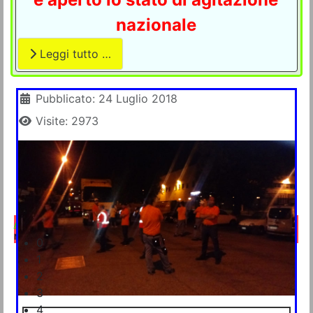
nazionale
Leggi tutto …
Dettagli
Pubblicato: 24 Luglio 2018
Visite: 2973
A che punto è la vertenza GLS a Napoli e provincia
Napoli, 25 aprile 2025
0
1
2
3
4