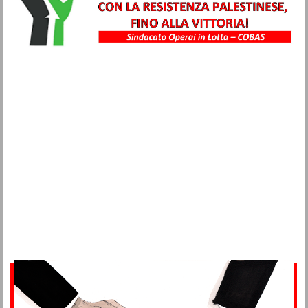
Metalmeccanici
Trasporti
Igiene Ambientale
Commercio
Turismo
Alimentaristi
Vigilanza Privata
Sanità
Multiservizi