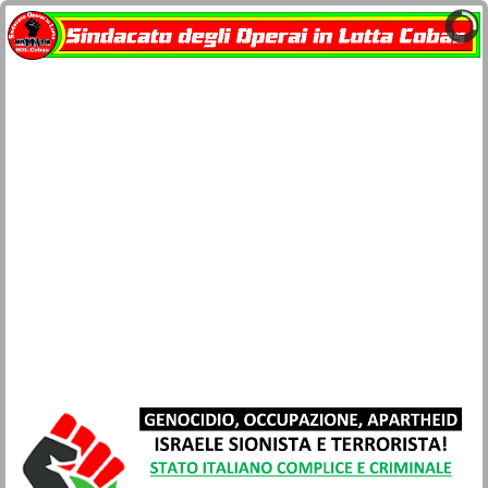
Home
docu-SOL Cobas
Contatti
Network Cobas
La busta paga
Società e Civiltà
Sicurezza lavoro e salute
Movimenti
Lotta di classe