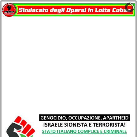
Home
docu-SOL Cobas
Contatti
Network Cobas
La busta paga
Società e Civiltà
Sicurezza lavoro e salute
Movimenti
Lotta di classe