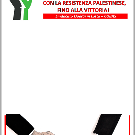
Metalmeccanici
Trasporti
Igiene Ambientale
Commercio
Turismo
Alimentaristi
Vigilanza Privata
Sanità
Multiservizi