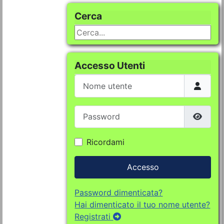
Cerca
Cerca...
Accesso Utenti
Nome utente
Password
Mostra
Ricordami
Accesso
Password dimenticata?
Hai dimenticato il tuo nome utente?
Registrati