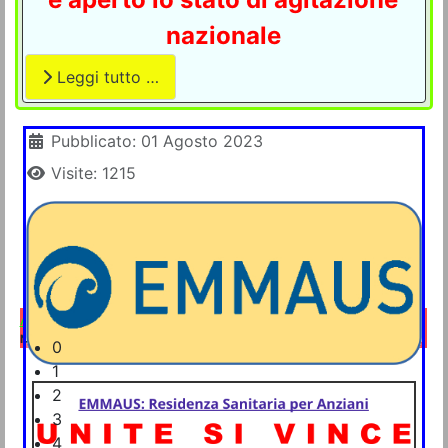
nazionale
Leggi tutto …
Dettagli
Pubblicato: 01 Agosto 2023
Visite: 1215
A che punto è la vertenza GLS a Napoli e provincia
Napoli, 25 aprile 2025
0
1
2
3
4