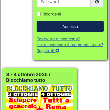
Mostra
Ricordami
Accesso
Password dimenticata?
Hai dimenticato il tuo nome utente?
Registrati
3 - 4 ottobre 2025 /
Blocchiamo tutto