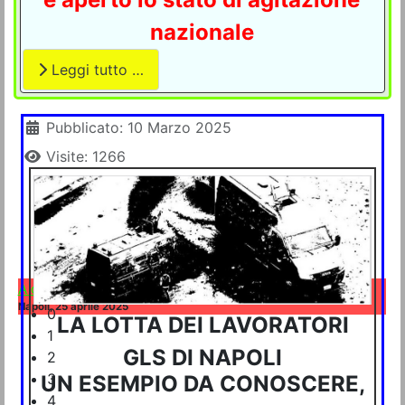
nazionale
Leggi tutto …
Dettagli
Pubblicato: 10 Marzo 2025
Visite: 1266
A che punto è la vertenza GLS a Napoli e provincia
Napoli, 25 aprile 2025
0
LA LOTTA DEI LAVORATORI
1
GLS DI NAPOLI
2
3
UN ESEMPIO DA CONOSCERE,
4