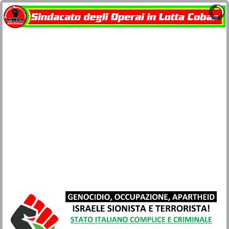
Home
docu-SOL Cobas
Contatti
Network Cobas
La busta paga
Società e Civiltà
Sicurezza lavoro e salute
Movimenti
Lotta di classe