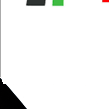
Metalmeccanici
Trasporti
Igiene Ambientale
Commercio
Turismo
Alimentaristi
Vigilanza Privata
Sanità
Multiservizi