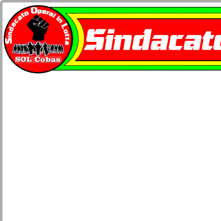
Home
docu-SOL Cobas
Contatti
Network Cobas
La busta paga
Società e Civiltà
Sicurezza lavoro e salute
Movimenti
Lotta di classe