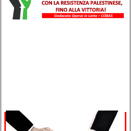
Metalmeccanici
Trasporti
Igiene Ambientale
Commercio
Turismo
Alimentaristi
Vigilanza Privata
Sanità
Multiservizi