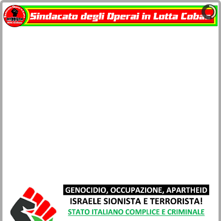
Home
docu-SOL Cobas
Contatti
Network Cobas
La busta paga
Società e Civiltà
Sicurezza lavoro e salute
Movimenti
Lotta di classe