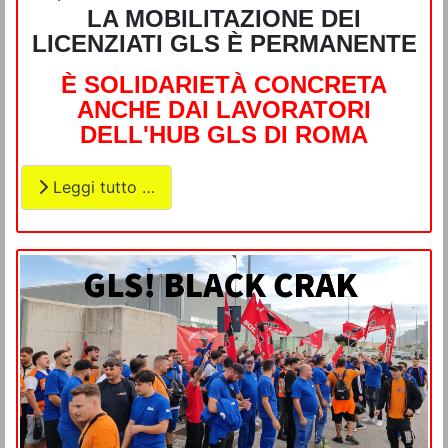
LA MOBILITAZIONE DEI
LICENZIATI GLS
È
PERMANENTE
È
SOLIDARIET
À
CONCRETA
ANCHE
DAI LAVORATORI
DELL'HUB
GLS
DI ROMA
Leggi tutto …