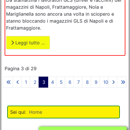
Da stamattina i lavoratori GLS (driver e facchini) dei
magazzini di Napoli, Frattamaggiore, Nola e
Mariglianella sono ancora una volta in sciopero e
stanno bloccando i magazzini GLS di Napoli e di
Frattamaggiore.
Leggi tutto …
Pagina 3 di 29
1
2
3
4
5
6
7
8
9
10
Home